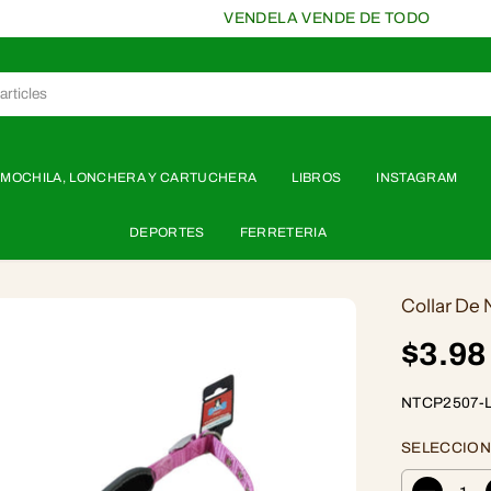
VENDELA VENDE DE TODO
MOCHILA, LONCHERA Y CARTUCHERA
LIBROS
INSTAGRAM
DEPORTES
FERRETERIA
Collar De
$3.98
P
R
NTCP2507-
E
C
SELECCION
I
O