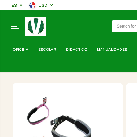
SALTAR AL
ES
USD
CONTENIDO
OFICINA
ESCOLAR
DIDACTICO
MANUALIDADES
SALTAR A LA
INFORMACIÓN
DEL PRODUCTO