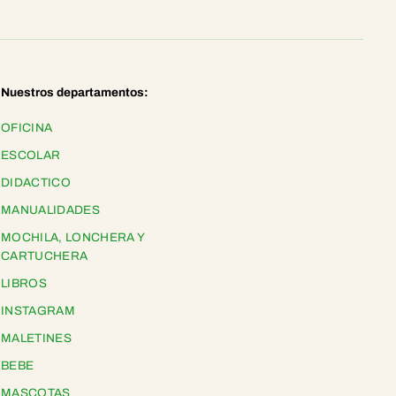
N
y
l
o
n
2
.
Nuestros departamentos:
5
X
OFICINA
4
8
ESCOLAR
-
5
DIDACTICO
8
C
MANUALIDADES
M
MOCHILA, LONCHERA Y
CARTUCHERA
LIBROS
INSTAGRAM
MALETINES
BEBE
MASCOTAS