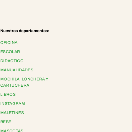
o
C
o
n
A
l
o
Nuestros departamentos:
e
V
OFICINA
e
r
ESCOLAR
a
1
DIDACTICO
1
0
MANUALIDADES
G
MOCHILA, LONCHERA Y
CARTUCHERA
LIBROS
INSTAGRAM
MALETINES
BEBE
MASCOTAS