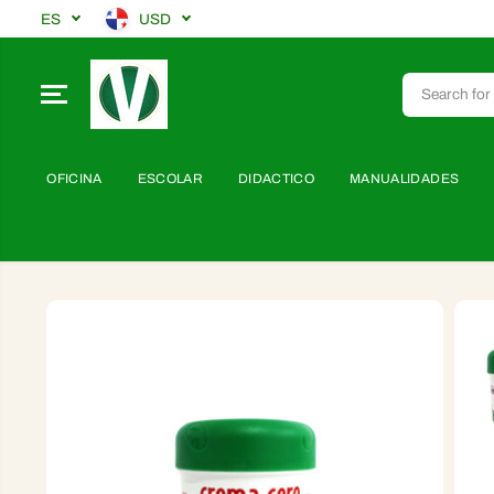
SALTAR AL
ES
USD
CONTENIDO
OFICINA
ESCOLAR
DIDACTICO
MANUALIDADES
SALTAR A LA
INFORMACIÓN
DEL PRODUCTO