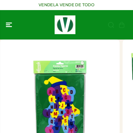
SALTAR AL
VENDELA VENDE DE TODO
CONTENIDO
SALTAR A LA
INFORMACIÓ
N DEL
PRODUCTO